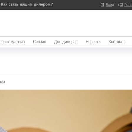
Как стать нашим дилером?
Вход
Рег
ернет-магазин
Сервис
Для дилеров
Новости
Контакты
ары