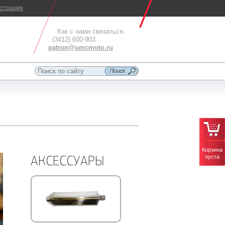
истрация
Как с нами связаться:
(3412) 600-903
patron@umcmoto.ru
Корзина
пуста
АКСЕССУАРЫ