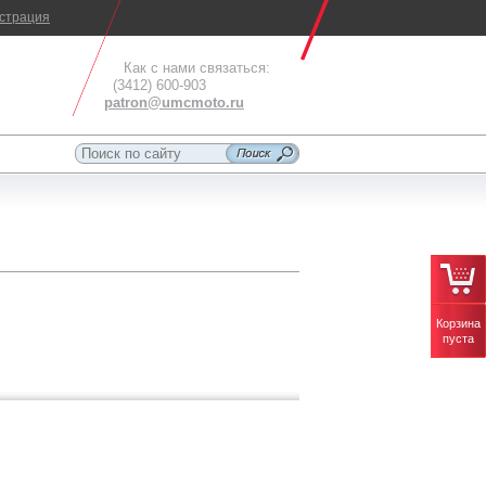
истрация
Как с нами связаться:
(3412) 600-903
patron@umcmoto.ru
Корзина
пуста