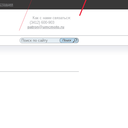
истрация
Как с нами связаться:
(3412) 600-903
patron@umcmoto.ru