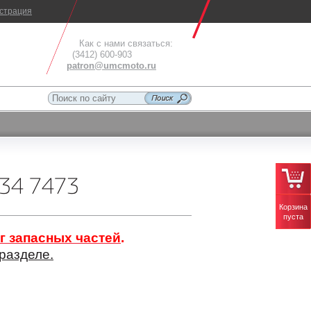
истрация
Как с нами связаться:
(3412) 600-903
patron@umcmoto.ru
34 7473
Корзина
пуста
г запасных частей
.
разделе.