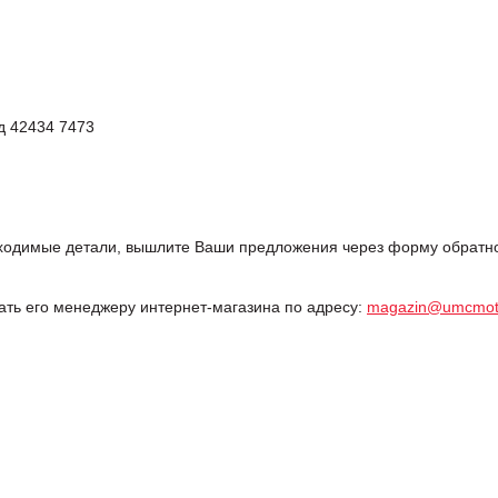
ер 250 Код 42434 7473
одимые детали, вышлите Ваши предложения через форму обратной
дать его менеджеру интернет-магазина по адресу:
magazin@umcmot