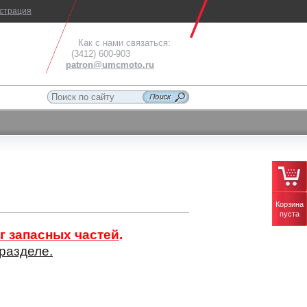
истрация
Как с нами связаться:
(3412) 600-903
patron@umcmoto.ru
Корзина
пуста
г запасных частей
.
разделе.