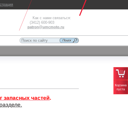
истрация
Как с нами связаться:
(3412) 600-903
patron@umcmoto.ru
Корзина
пуста
г запасных частей
.
разделе.