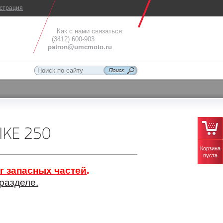
истрация
Как с нами связаться:
(3412) 600-903
patron@umcmoto.ru
KE 250
Корзина
пуста
г запасных частей
.
разделе.