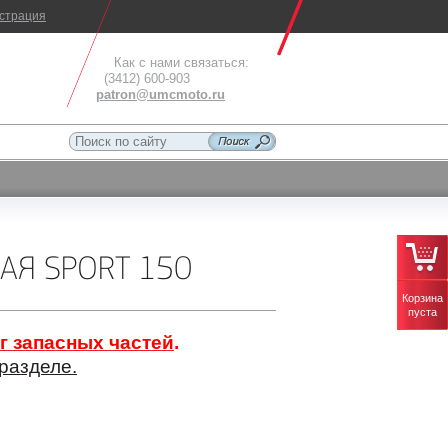
истрация
Как с нами связаться:
(3412) 600-903
patron@umcmoto.ru
АЯ SPORT 150
Корзина
пуста
г запасных частей
.
разделе.