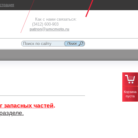
истрация
Как с нами связаться:
(3412) 600-903
patron@umcmoto.ru
Корзина
пуста
г запасных частей
.
разделе.