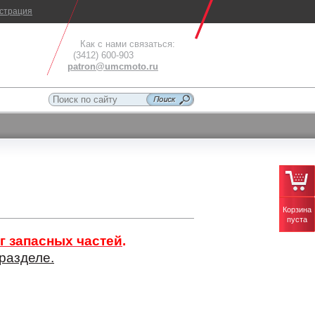
истрация
Как с нами связаться:
(3412) 600-903
patron@umcmoto.ru
Корзина
пуста
г запасных частей
.
разделе.