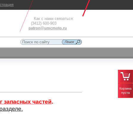
истрация
Как с нами связаться:
(3412) 600-903
patron@umcmoto.ru
Корзина
пуста
г запасных частей
.
разделе.