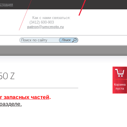
истрация
Как с нами связаться:
(3412) 600-903
patron@umcmoto.ru
50 Z
Корзина
пуста
г запасных частей
.
разделе.