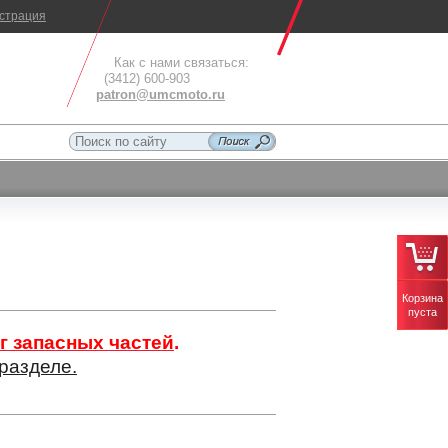
истрация
Как с нами связаться:
(3412) 600-903
patron@umcmoto.ru
Корзина
пуста
г запасных частей
.
разделе.