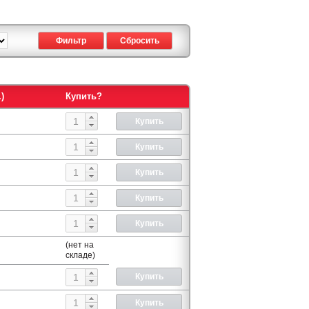
)
Купить?
(нет на
складе)