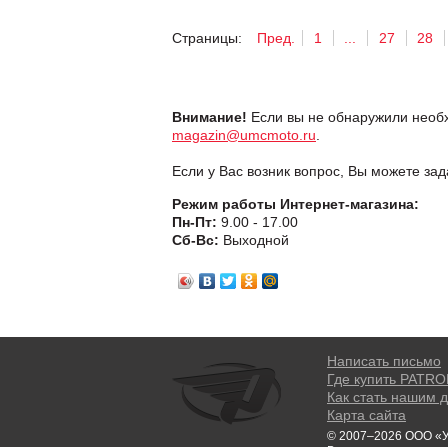
Страницы:
Пред.
1
...
27
28
Внимание!
Если вы не обнаружили необх
magazin@umcmoto.ru
.
Если у Вас возник вопрос, Вы можете за
Режим работы Интернет-магазина:
Пн-Пт:
9.00 - 17.00
Сб-Вс:
Выходной
Написать письмо
Где купить PATR
Как стать нашим 
Карта сайта
© 2007–2026 ООО «У