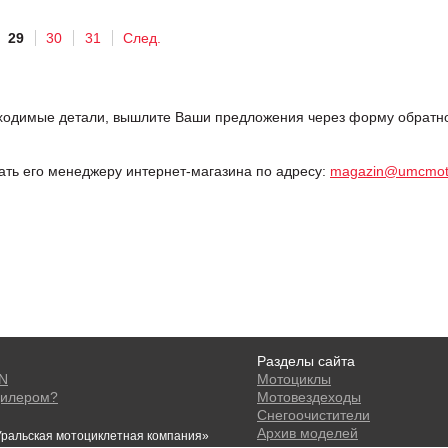
29
30
31
След.
одимые детали, вышлите Ваши предложения через форму обратной
дать его менеджеру интернет-магазина по адресу:
magazin@umcmot
Разделы сайта
ON
Мотоциклы
дилером?
Мотовездеходы
Снегоочистители
Архив моделей
ральская мотоциклетная компания»