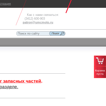
истрация
Как с нами связаться:
(3412) 600-903
patron@umcmoto.ru
Корзина
пуста
г запасных частей
.
разделе.