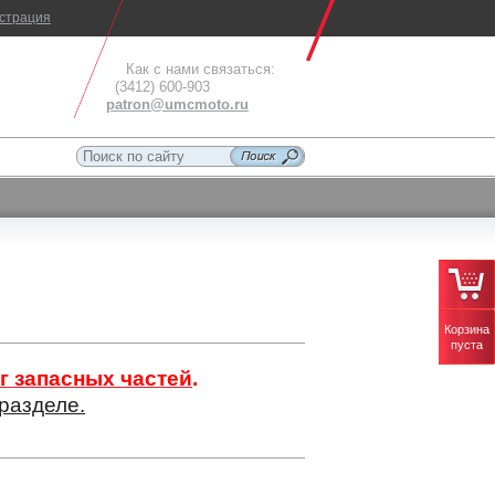
истрация
Как с нами связаться:
(3412) 600-903
patron@umcmoto.ru
Корзина
пуста
г запасных частей
.
разделе.