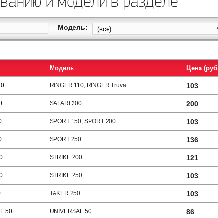
званию и модели в разделе
Модель:
Модель
Цена (руб.
10
RINGER 110, RINGER Truva
103
0
SAFARI 200
200
0
SPORT 150, SPORT 200
103
0
SPORT 250
136
0
STRIKE 200
121
0
STRIKE 250
103
0
TAKER 250
103
L 50
UNIVERSAL 50
86